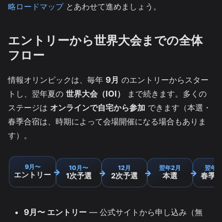
略ロードマップ
とあわせて進めましょう。
エントリーから世界大会までの全体
フロー
情報オリンピックは、毎年
9月
のエントリーからスター
トし、翌年夏の
世界大会（IOI）
まで続きます。多くの
ステージは
オンラインで自宅から参加
できます（本選・
春季合宿は、時期によって会場開催になる場合もありま
す）。
9月〜
10月〜
12月
翌年2月
翌年3
→
→
→
→
エントリー
1次予選
2次予選
本選
春季
9月〜 エントリー
— 公式サイトから申し込み（無