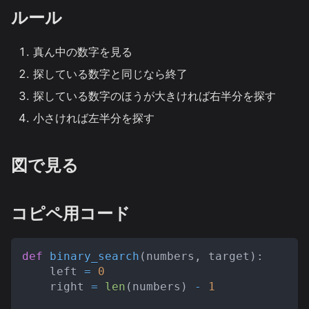
ルール
真ん中の数字を見る
探している数字と同じなら終了
探している数字のほうが大きければ右半分を探す
小さければ左半分を探す
図で見る
コピペ用コード
def
binary_search
(
numbers
,
 target
)
:
    left 
=
0
    right 
=
len
(
numbers
)
-
1