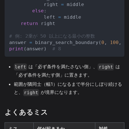
            right 
=
 middle
else
:
            left 
=
 middle
return
 right
# 例: 2乗が 50 以上になる最小の整数
answer 
=
 binary_search_boundary
(
0
,
100
,
l
print
(
answer
)
# 8
は「必ず条件を満たさない側」、
は
left
right
「必ず条件を満たす側」に置きます。
範囲が隣同士（幅1）になるまで半分にしぼり続ける
と、
が境界になります。
right
よくあるミス
ミス
何が起きるか
対処