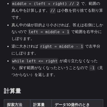
で、範囲の
middle = (left + right) // 2
真ん中を計算します。
は小数を切り捨てる割り算
//
です。
真ん中の値が目的より小さければ、答えは右側にしか
ないので
で範囲を右半分に
left = middle + 1
しぼります。
逆に大きければ
で左半分
right = middle - 1
にしぼります。
が成り立たなくなった
while left <= right
ら、探す範囲がなくなったということなので
（見
-1
つからない）を返します。
計算量
探索方法
計算量
データ10億件のとき