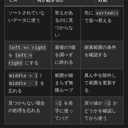
ソートされていな
答えがあ
先に
sorted()
いデータに使う
るのに見
で並べ替える
つからな
い
最後の1個
探索範囲の条件
left <= right
を調べず
を確認する
を
left <
に終わる
にする
right
/
範囲が縮
真ん中を除外し
middle + 1
まらず無
て範囲を更新す
を
middle - 1
限ループ
る
忘れる
見つからない場合
を添
戻り値が
か
-1
-1
の処理を忘れる
字に使っ
どうかを確認し
てバグ
てから使う