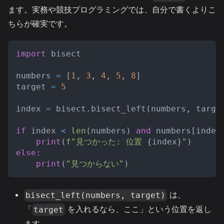
ます。実務や競技プログラミングでは、自分で書くよりこ
ちらが確実です。
import
 bisect
numbers 
=
[
1
,
3
,
4
,
5
,
8
]
target 
=
5
index 
=
 bisect
.
bisect_left
(
numbers
,
 targe
if
 index 
<
len
(
numbers
)
and
 numbers
[
index
print
(
f"見つかった: 位置 
{
index
}
"
)
else
:
print
(
"見つからない"
)
は、
bisect_left(numbers, target)
「
を入れるなら、ここ」という位置を返し
target
ます。