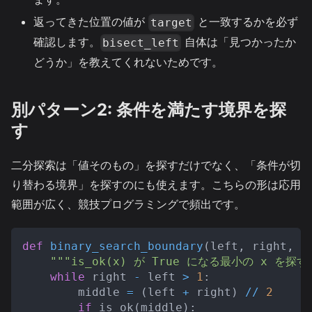
返ってきた位置の値が
と一致するかを必ず
target
確認します。
自体は「見つかったか
bisect_left
どうか」を教えてくれないためです。
別パターン2: 条件を満たす境界を探
す
二分探索は「値そのもの」を探すだけでなく、「条件が切
り替わる境界」を探すのにも使えます。こちらの形は応用
範囲が広く、競技プログラミングで頻出です。
def
binary_search_boundary
(
left
,
 right
,
 i
"""is_ok(x) が True になる最小の x を探す
while
 right 
-
 left 
>
1
:
        middle 
=
(
left 
+
 right
)
//
2
if
 is_ok
(
middle
)
: