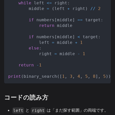
while
 left 
<=
 right
:
        middle 
=
(
left 
+
 right
)
//
2
if
 numbers
[
middle
]
==
 target
:
return
 middle
if
 numbers
[
middle
]
<
 target
:
            left 
=
 middle 
+
1
else
:
            right 
=
 middle 
-
1
return
-
1
print
(
binary_search
(
[
1
,
3
,
4
,
5
,
8
]
,
5
)
)
コードの読み方
と
は「まだ探す範囲」の両端です。
left
right