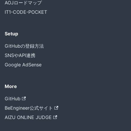
AOJロードマップ
IT1-CODE-POCKET
Setup
GitHubの登録方法
SNSやAPI連携
Google AdSense
More
GitHub
BeEngineer公式サイト
AIZU ONLINE JUDGE