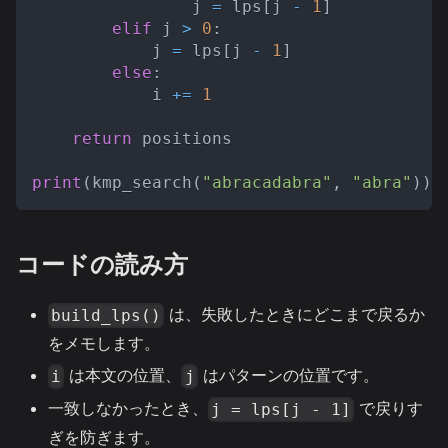
                j 
=
 lps
[
j 
-
1
]
elif
 j 
>
0
:
            j 
=
 lps
[
j 
-
1
]
else
:
            i 
+=
1
return
 positions
print
(
kmp_search
(
"abracadabra"
,
"abra"
)
)
コードの読み方
は、失敗したときにどこまで戻るか
build_lps()
をメモします。
は本文の位置、
はパターンの位置です。
i
j
一致しなかったとき、
で戻りす
j = lps[j - 1]
ぎを防ぎます。