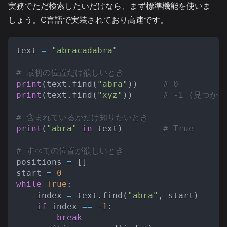
実務でただ検索したいだけなら、まず標準機能を使いま
しょう。C言語で実装されており高速です。
text 
=
"abracadabra"
# 最初の位置だけ欲しいとき
print
(
text
.
find
(
"abra"
)
)
# 0
print
(
text
.
find
(
"xyz"
)
)
# -1 (見つか
# 含まれているかだけ知りたいとき
print
(
"abra"
in
 text
)
# True
# すべての位置が欲しいとき
positions 
=
[
]
start 
=
0
while
True
:
    index 
=
 text
.
find
(
"abra"
,
 start
)
if
 index 
==
-
1
:
break