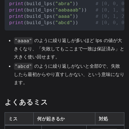
print
(
build_lps
(
"abra"
)
)
# [0, 0, 0,
print
(
build_lps
(
"aabaaab"
)
)
# [0, 1, 0,
print
(
build_lps
(
"aaaa"
)
)
# [0, 1, 2,
print
(
build_lps
(
"abcd"
)
)
# [0, 0, 0,
のように繰り返しが多いほど lps の値が大
"aaaa"
きくなり、「失敗してもここまで一致は保証済み」と
大きく使い回せます。
のように繰り返しがないと全部0で、失敗
"abcd"
したら最初からやり直すしかない、という意味になり
ます。
よくあるミス
ミス
何が起きるか
対処