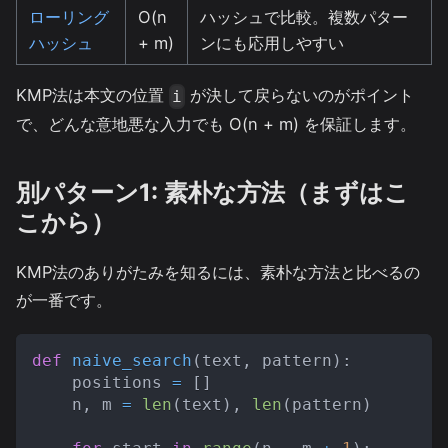
ローリング
O(n
ハッシュで比較。複数パター
ハッシュ
+ m)
ンにも応用しやすい
KMP法は本文の位置
が決して戻らないのがポイント
i
で、どんな意地悪な入力でも O(n + m) を保証します。
別パターン1: 素朴な方法（まずはこ
こから）
KMP法のありがたみを知るには、素朴な方法と比べるの
が一番です。
def
naive_search
(
text
,
 pattern
)
:
    positions 
=
[
]
    n
,
 m 
=
len
(
text
)
,
len
(
pattern
)