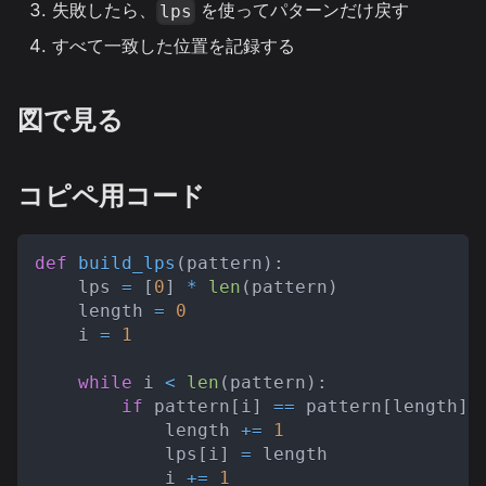
失敗したら、
を使ってパターンだけ戻す
lps
すべて一致した位置を記録する
図で見る
コピペ用コード
def
build_lps
(
pattern
)
:
    lps 
=
[
0
]
*
len
(
pattern
)
    length 
=
0
    i 
=
1
while
 i 
<
len
(
pattern
)
:
if
 pattern
[
i
]
==
 pattern
[
length
]
:
            length 
+=
1
            lps
[
i
]
=
 length
            i 
+=
1