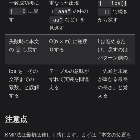
一致成功後に
重なった出現
j = lps[j
に戻
（
の中の
で続き
j = 0
"aaa"
- 1]
す
など）を
から探す
"aa"
見逃す
失敗時に本文
O(n × m) に逆戻
i は進めるだ
の
も戻す
りする
け。戻すのは
i
パターン側の j
lps を「その
テーブルの意味が
「先頭と末尾
文字までの一
ずれて実装を間違
が重なる最長
致数」と誤解
える
の長さ」と覚
する
える
注意点
KMP法は最初は難しく感じます。まずは「本文の位置を