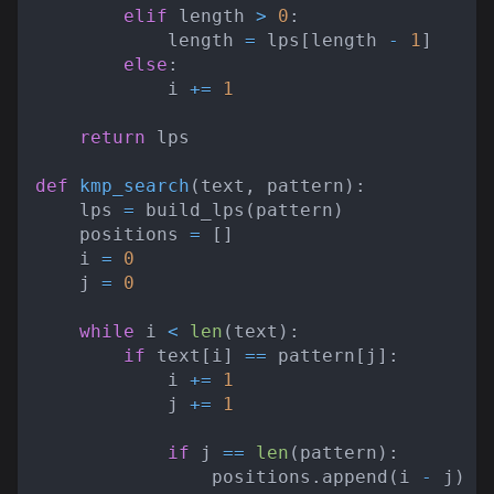
elif
 length 
>
0
:
            length 
=
 lps
[
length 
-
1
]
else
:
            i 
+=
1
return
 lps
def
kmp_search
(
text
,
 pattern
)
:
    lps 
=
 build_lps
(
pattern
)
    positions 
=
[
]
    i 
=
0
    j 
=
0
while
 i 
<
len
(
text
)
:
if
 text
[
i
]
==
 pattern
[
j
]
:
            i 
+=
1
            j 
+=
1
if
 j 
==
len
(
pattern
)
:
                positions
.
append
(
i 
-
 j
)