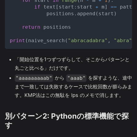
for
 start 
in
range
(
n 
-
 m 
+
1
)
:
if
 text
[
start
:
start 
+
 m
]
==
 patte
            positions
.
append
(
start
)
return
 positions
print
(
naive_search
(
"abracadabra"
,
"abra"
)
「開始位置を1つずつずらして、そこからパターンと
丸ごと比べる」だけです。
から
を探すような、途中
"aaaaaaaaab"
"aaab"
まで一致しては失敗するケースで比較回数が膨らみま
す。KMP法はこの無駄を lps のメモで消します。
別パターン2: Pythonの標準機能で探
す