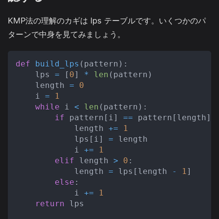
KMP法の理解のカギは lps テーブルです。いくつかのパ
ターンで中身を見てみましょう。
def
build_lps
(
pattern
)
:
    lps 
=
[
0
]
*
len
(
pattern
)
    length 
=
0
    i 
=
1
while
 i 
<
len
(
pattern
)
:
if
 pattern
[
i
]
==
 pattern
[
length
]
:
            length 
+=
1
            lps
[
i
]
=
 length
            i 
+=
1
elif
 length 
>
0
:
            length 
=
 lps
[
length 
-
1
]
else
:
            i 
+=
1
return
 lps