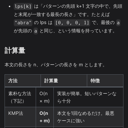
は「パターンの先頭 k+1 文字の中で、先頭
lps[k]
と末尾が一致する最長の長さ」です。たとえば
の lps は
で、最後の
"abra"
[0, 0, 0, 1]
a
が先頭の
と同じ、という情報を持っています。
a
計算量
本文の長さを n、パターンの長さを m とします。
方法
計算量
特徴
素朴な方法
O(n
実装が簡単。短いパターンな
（下記）
× m)
ら十分
KMP法
O(n
本文を1回なめるだけ。最悪
+ m)
ケースに強い