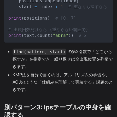
    positions
.
append
(
index
)
    start 
=
 index 
+
1
# 重なりも探すなら +1、
print
(
positions
)
# [0, 7]
# 出現回数だけなら (重ならない範囲で)
print
(
text
.
count
(
"abra"
)
)
# 2
の第2引数で「どこから
find(pattern, start)
探すか」を指定でき、繰り返せば全出現位置を列挙で
きます。
KMP法を自分で書くのは、アルゴリズムの学習や、
AOJのような「仕組みを理解して実装する」課題のと
きです。
別パターン3: lpsテーブルの中身を確
認する