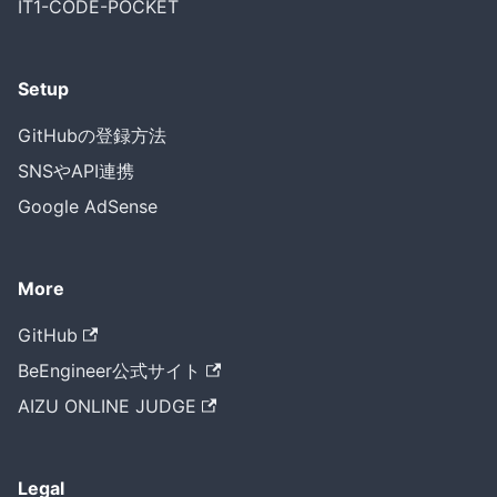
IT1-CODE-POCKET
Setup
GitHubの登録方法
SNSやAPI連携
Google AdSense
More
GitHub
BeEngineer公式サイト
AIZU ONLINE JUDGE
Legal