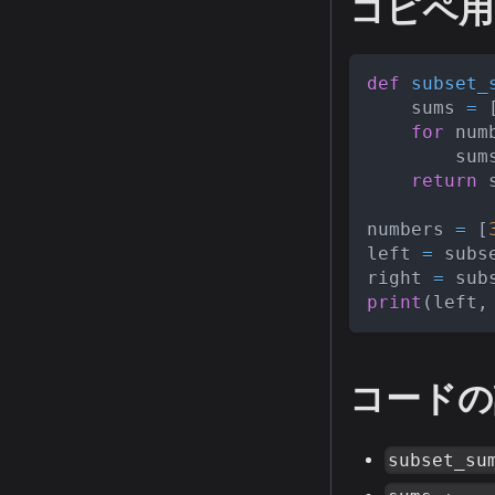
コピペ用
def
subset_
    sums 
=
for
 num
        sum
return
 
numbers 
=
[
left 
=
 subs
right 
=
 sub
print
(
left
,
コードの
subset_su