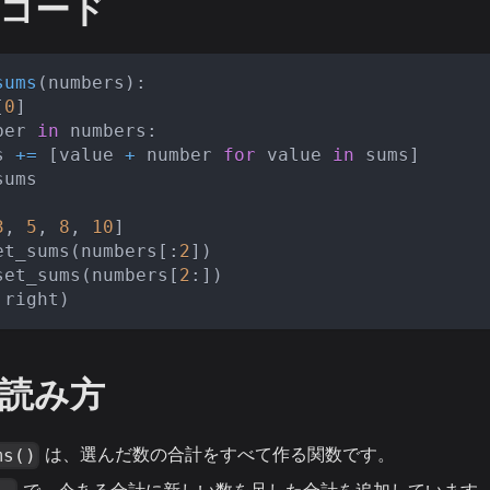
コード
sums
(
numbers
)
:
[
0
]
ber 
in
 numbers
:
s 
+=
[
value 
+
 number 
for
 value 
in
 sums
]
sums
3
,
5
,
8
,
10
]
et_sums
(
numbers
[
:
2
]
)
set_sums
(
numbers
[
2
:
]
)
 right
)
読み方
は、選んだ数の合計をすべて作る関数です。
ms()