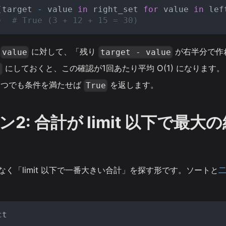
(
target 
-
 value 
in
 right_set 
for
 value 
in
 lef
)
# True (3 + 12 + 15 = 30)
計
に対して、「残り
が右半分で作
value
target - value
にしておくと、この確認が1回あたり平均 O(1) になります。
t
1つでも条件を満たせば
を返します。
True
2: 合計が limit 以下で最
く「limit 以下で一番大きい合計」を探す形です。ソートと
ct