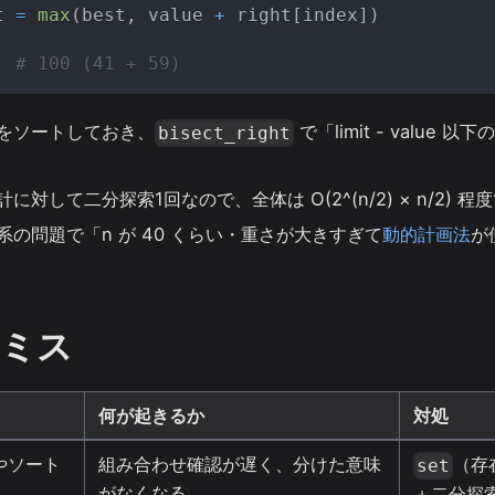
t 
=
max
(
best
,
 value 
+
 right
[
index
]
)
# 100 (41 + 59)
をソートしておき、
で「limit - value
bisect_right
に対して二分探索1回なので、全体は O(2^(n/2) × n/2) 
系の問題で「n が 40 くらい・重さが大きすぎて
動的計画法
が
ミス
何が起きるか
対処
やソート
組み合わせ確認が遅く、分けた意味
（存
set
がなくなる
＋二分探