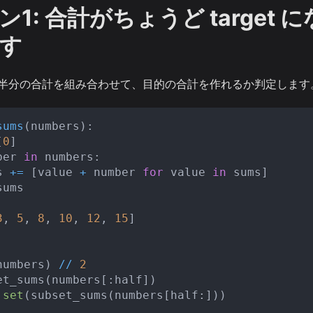
1: 合計がちょうど target 
す
半分の合計を組み合わせて、目的の合計を作れるか判定します
sums
(
numbers
)
:
[
0
]
ber 
in
 numbers
:
s 
+=
[
value 
+
 number 
for
 value 
in
 sums
]
sums
3
,
5
,
8
,
10
,
12
,
15
]
numbers
)
//
2
et_sums
(
numbers
[
:
half
]
)
set
(
subset_sums
(
numbers
[
half
:
]
)
)