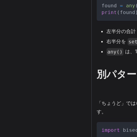
found 
=
any
print
(
found
左半分の合
右半分を
se
は、
any()
別パターン
「ちょうど」ではな
す。
import
 bise