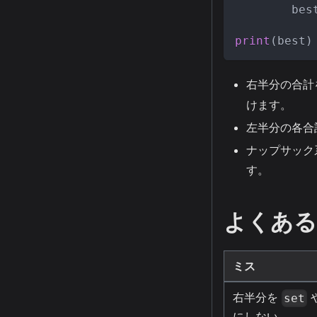
        bes
print
(
best
)
右半分の合計
けます。
左半分の各合計
ナップサック
す。
よくある
ミス
右半分を
set
にしない