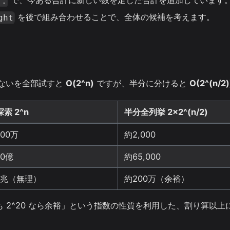
で、今ある合計に新しい数を足した合計を追加しています
..
を後で組み合わせることで、全体の候補を考えます。
ght
ばないを全部試すと
O(2^n)
ですが、半分に分けると
O(2^(n/2)
索 2^n
半分全列挙 2×2^(n/2)
00万
約2,000
10億
約65,000
1兆（無理）
約200万（余裕）
でも 2^20 なら余裕」という指数の性質を利用した、割り算以