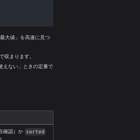
 以下の最大値」を高速に見つ
程度で収まります。
使えない」ときの定番で
在確認）か
sorted
索