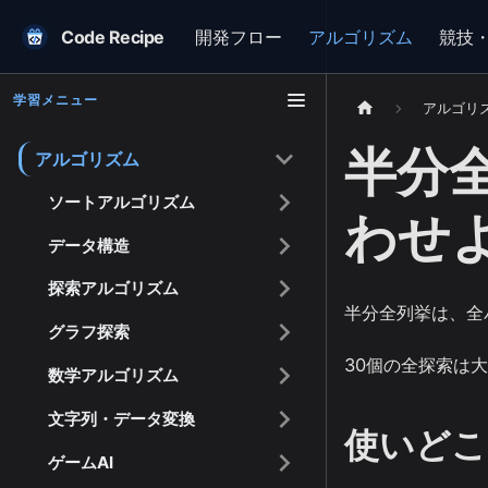
Code Recipe
開発フロー
アルゴリズム
競技
学習メニュー
アルゴリ
半分
アルゴリズム
ソートアルゴリズム
わせ
データ構造
探索アルゴリズム
半分全列挙は、全
グラフ探索
30個の全探索は
数学アルゴリズム
文字列・データ変換
使いどこ
ゲームAI