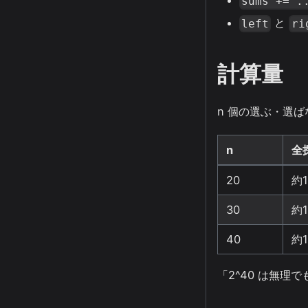
sums += .
と
left
ri
計算量
n 個の選ぶ・選
n
全探
20
約1
30
約
40
約
「2^40 は無理