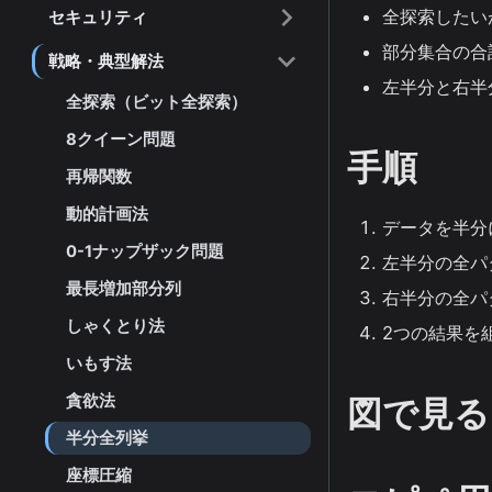
全探索したい
セキュリティ
部分集合の合
戦略・典型解法
左半分と右半
全探索（ビット全探索）
8クイーン問題
手順
再帰関数
動的計画法
データを半分
0-1ナップザック問題
左半分の全パ
最長増加部分列
右半分の全パ
しゃくとり法
2つの結果を
いもす法
貪欲法
図で見る
半分全列挙
座標圧縮