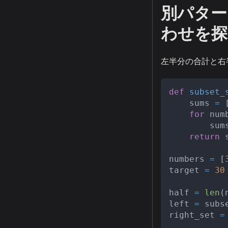
別パターン
わせを探
左半分の合計と右
def
subset_
    sums 
=
for
 num
        sum
return
 
numbers 
=
[
target 
=
30
half 
=
len
(
left 
=
 subs
right_set 
=