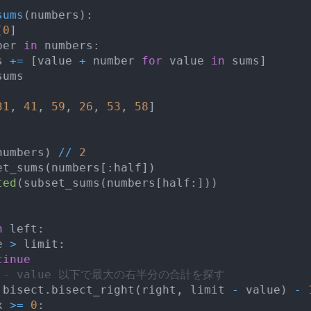
sums
(
numbers
)
:
[
0
]
ber 
in
 numbers
:
s 
+=
[
value 
+
 number 
for
 value 
in
 sums
]
sums
31
,
41
,
59
,
26
,
53
,
58
]
numbers
)
//
2
et_sums
(
numbers
[
:
half
]
)
ted
(
subset_sums
(
numbers
[
half
:
]
)
)
n
 left
:
e 
>
 limit
:
tinue
it - value 以下で最大の右半分の合計を探す
 bisect
.
bisect_right
(
right
,
 limit 
-
 value
)
-
x 
>=
0
: