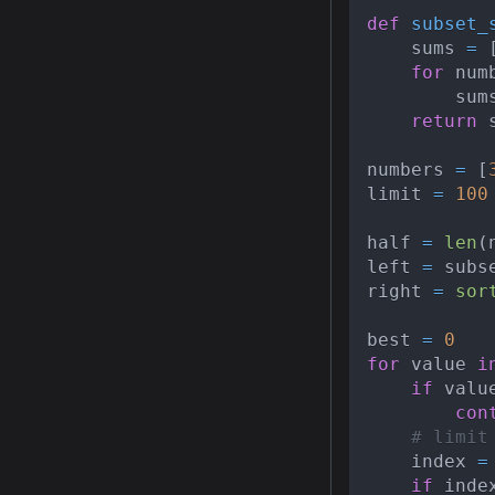
def
subset_
    sums 
=
for
 num
        sum
return
 
numbers 
=
[
limit 
=
100
half 
=
len
(
left 
=
 subs
right 
=
sor
best 
=
0
for
 value 
i
if
 valu
con
# lim
    index 
=
if
 inde