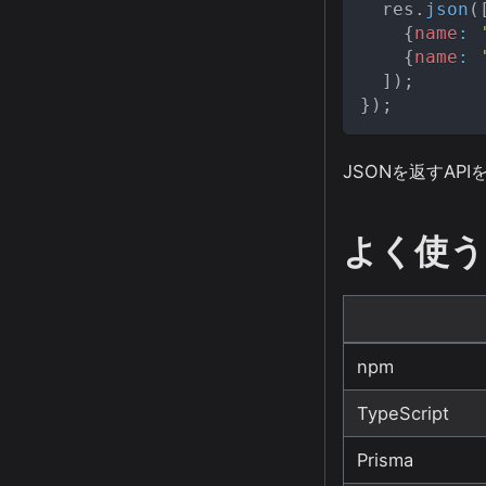
  res
.
json
(
{
name
:
{
name
:
]
)
;
}
)
;
JSONを返すAP
よく使う
npm
TypeScript
Prisma