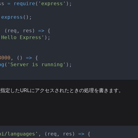
ss 
=
require
(
'express'
)
;
express
(
)
;
,
(
req
,
 res
)
=>
{
'Hello Express'
)
;
3000
,
(
)
=>
{
og
(
'Server is running'
)
;
指定したURLにアクセスされたときの処理を書きます。
pi/languages'
,
(
req
,
 res
)
=>
{