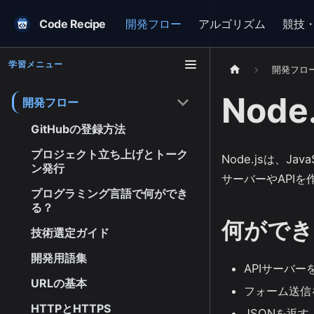
Code Recipe
開発フロー
アルゴリズム
競技
学習メニュー
開発フロ
Node.
開発フロー
GitHubの登録方法
プロジェクト立ち上げとトーク
Node.jsは、Ja
ン発行
サーバーやAPI
プログラミング言語で何ができ
る？
何ができ
技術選定ガイド
開発用語集
APIサーバー
URLの基本
フォーム送信
HTTPとHTTPS
JSONを返す