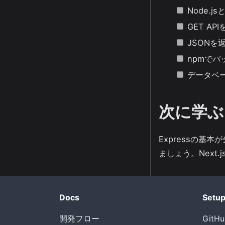
Node.j
GET AP
JSONを
npmで
データベ
次に学ぶ
Expressの基本
ましょう。Next
Docs
Setu
開発フロー
Git