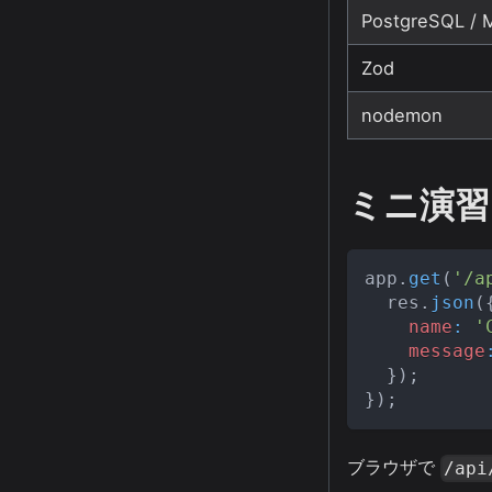
PostgreSQL /
Zod
nodemon
ミニ演習: 
app
.
get
(
'/a
  res
.
json
(
name
:
'
message
}
)
;
}
)
;
ブラウザで
/api