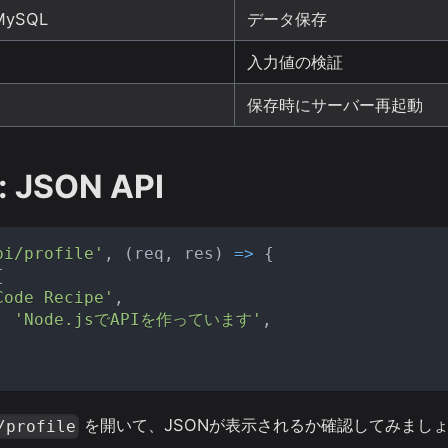
 MySQL
データ保存
入力値の検証
保存時にサーバー再起動
JSON API
pi/profile'
,
(
req
,
 res
)
=>
{
{
Code Recipe'
,
:
'Node.jsでAPIを作っています'
,
を開いて、JSONが表示されるか確認してみまし
/profile