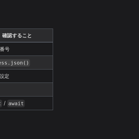
確認すること
番号
ess.json()
S設定
/
c
await