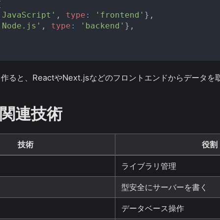
[
'JavaScript'
,
type
:
'frontend'
}
,
'Node.js'
,
type
:
'backend'
}
,
Iを作ると、ReactやNext.jsなどのフロントエンドからデータ
関連技術
技術
役割
ライブラリ管理
型安全にサーバーを書く
データベース操作