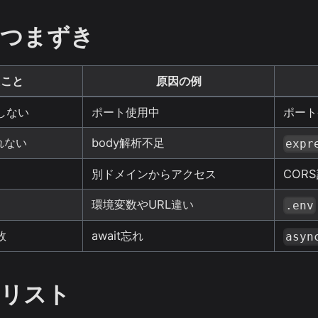
つまずき
たこと
原因の例
しない
ポート使用中
ポート
れない
body解析不足
expr
別ドメインからアクセス
COR
環境変数やURL違い
.env
敗
await忘れ
asyn
リスト