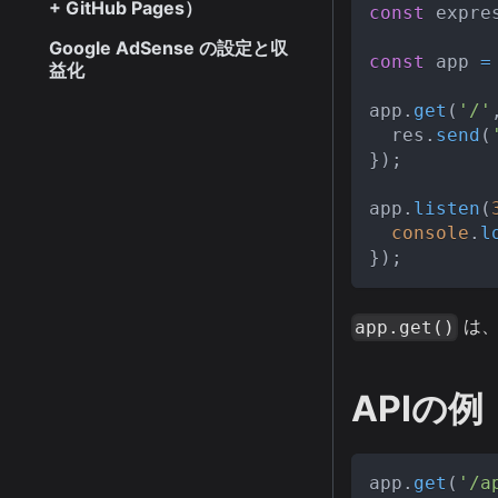
+ GitHub Pages）
const
 expre
Google AdSense の設定と収
const
 app 
=
益化
app
.
get
(
'/'
  res
.
send
(
}
)
;
app
.
listen
(
console
.
l
}
)
;
は、
app.get()
APIの例
app
.
get
(
'/a