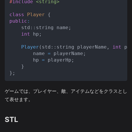
#
include
<string>
class
Player
{
public
:
    std
::
string name
;
int
 hp
;
Player
(
std
::
string playerName
,
int
 pl
        name 
=
 playerName
;
        hp 
=
 playerHp
;
}
}
;
ゲームでは、プレイヤー、敵、アイテムなどをクラスとし
て表せます。
STL