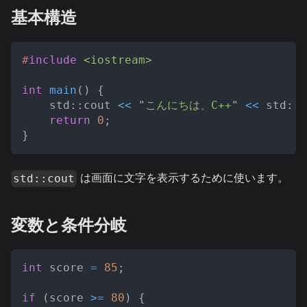
基本構造
#
include
<iostream>
int
main
(
)
{
    std
::
cout 
<<
"こんにちは、C++"
<<
 std
::
e
return
0
;
}
は画面に文字を表示するために使います。
std::cout
変数と条件分岐
int
 score 
=
85
;
if
(
score 
>=
80
)
{