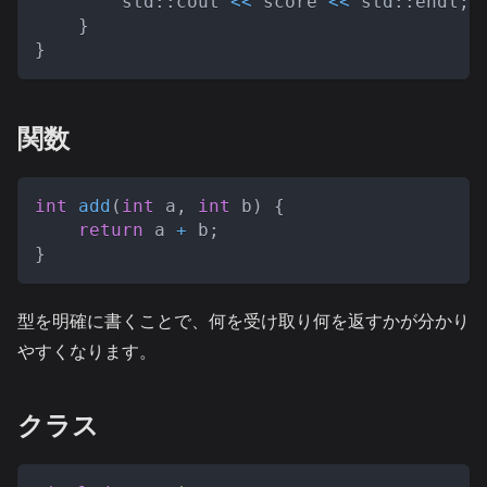
        std
::
cout 
<<
 score 
<<
 std
::
endl
;
}
}
関数
int
add
(
int
 a
,
int
 b
)
{
return
 a 
+
 b
;
}
型を明確に書くことで、何を受け取り何を返すかが分かり
やすくなります。
クラス