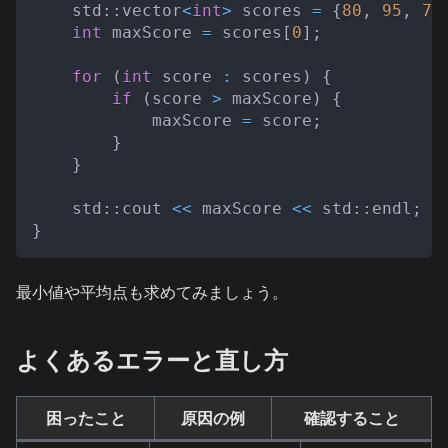
    std
::
vector
<
int
>
 scores 
=
{
80
,
95
,
72
int
 maxScore 
=
 scores
[
0
]
;
for
(
int
 score 
:
 scores
)
{
if
(
score 
>
 maxScore
)
{
            maxScore 
=
 score
;
}
}
    std
::
cout 
<<
 maxScore 
<<
 std
::
endl
;
}
最小値や平均点も求めてみましょう。
よくあるエラーと直し方
困ったこと
原因の例
確認すること