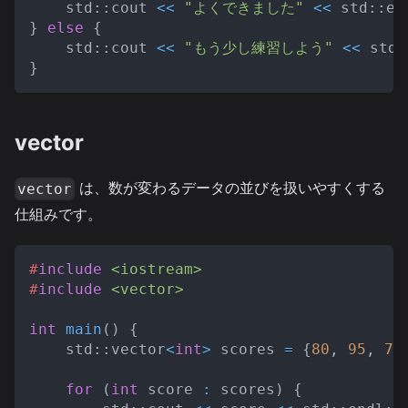
    std
::
cout 
<<
"よくできました"
<<
 std
::
en
}
else
{
    std
::
cout 
<<
"もう少し練習しよう"
<<
 std
:
}
vector
は、数が変わるデータの並びを扱いやすくする
vector
仕組みです。
#
include
<iostream>
#
include
<vector>
int
main
(
)
{
    std
::
vector
<
int
>
 scores 
=
{
80
,
95
,
72
for
(
int
 score 
:
 scores
)
{