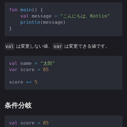
fun
main
(
)
{
val
 message 
=
"こんにちは、Kotlin"
println
(
message
)
}
は変更しない値、
は変更できる値です。
val
var
val
 name 
=
"太郎"
var
 score 
=
85
score 
+=
5
条件分岐
val
 score 
=
85