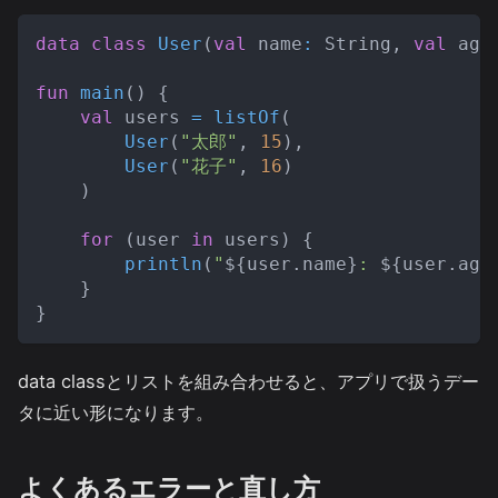
data
class
User
(
val
 name
:
 String
,
val
 age
fun
main
(
)
{
val
 users 
=
listOf
(
User
(
"太郎"
,
15
)
,
User
(
"花子"
,
16
)
)
for
(
user 
in
 users
)
{
println
(
"
${
user
.
name
}
: 
${
user
.
age
}
}
data classとリストを組み合わせると、アプリで扱うデー
タに近い形になります。
よくあるエラーと直し方