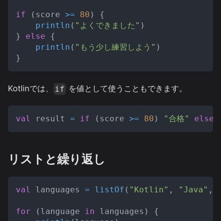
if
(
score 
>=
80
)
{
println
(
"よくできました"
)
}
else
{
println
(
"もう少し練習しよう"
)
}
Kotlinでは、
を値として使うこともできます。
if
val
 result 
=
if
(
score 
>=
80
)
"合格"
else
リストと繰り返し
val
 languages 
=
listOf
(
"Kotlin"
,
"Java"
,
for
(
language 
in
 languages
)
{