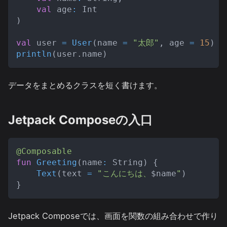
val
 age
:
 Int
)
val
 user 
=
User
(
name 
=
"太郎"
,
 age 
=
15
)
println
(
user
.
name
)
データをまとめるクラスを短く書けます。
Jetpack Composeの入口
@Composable
fun
Greeting
(
name
:
 String
)
{
Text
(
text 
=
"こんにちは、
$
name
"
)
}
Jetpack Composeでは、画面を関数の組み合わせで作り