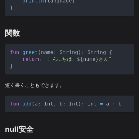
println
(
language
)
}
関数
fun
greet
(
name
:
 String
)
:
 String 
{
return
"こんにちは、
${
name
}
さん"
}
短く書くこともできます。
fun
add
(
a
:
 Int
,
 b
:
 Int
)
:
 Int 
=
 a 
+
 b
null安全